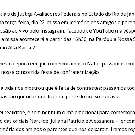
ciais de Justiça Avaliadores Federais no Estado do Rio de Jan
a terça-feira, dia 22, missa em memória dos amigos e parent
issão ao vivo pelo Instagram, Facebook e YouTube (na vésp
, a missa acontecerá a partir das 16h30, na Paróquia Nossa 
io Alfa Barra 2.
 mesma época em que comemoramos o Natal, passamos mo
 nossa concorrida festa de confraternização.
a vida nos mostrou que é feita de contrastes: passamos to
as tão queridas que fizeram parte do nosso convívio.
el realidade, e sem nenhum clima emocional para comemora
 das oficiais Narcilde, Juliana Patrício e Alessandra –, enc
mória dos amigos e parentes que nos deixaram. Iremos rog