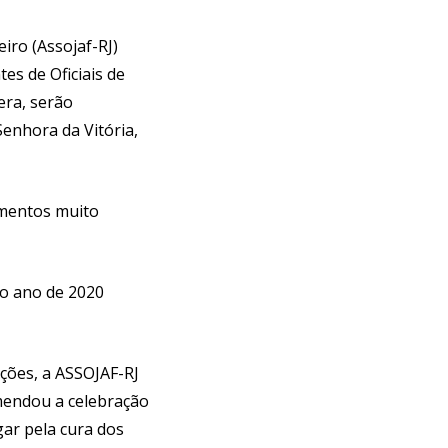
eiro (Assojaf-RJ)
es de Oficiais de
era, serão
Senhora da Vitória,
mentos muito
do ano de 2020
ções, a ASSOJAF-RJ
omendou a celebração
ar pela cura dos