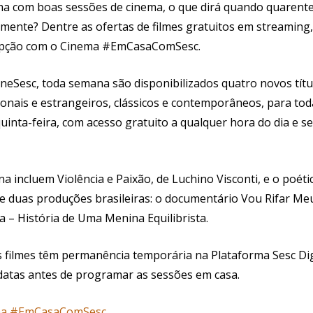
ma com boas sessões de cinema, o que dirá quando quarent
ente? Dentre as ofertas de filmes gratuitos em streaming,
opção com o Cinema #EmCasaComSesc.
neSesc, toda semana são disponibilizados quatro novos títu
onais e estrangeiros, clássicos e contemporâneos, para toda
quinta-feira, com acesso gratuito a qualquer hora do dia e 
a incluem Violência e Paixão, de Luchino Visconti, e o poét
e duas produções brasileiras: o documentário Vou Rifar Meu
a – História de Uma Menina Equilibrista.
s filmes têm permanência temporária na Plataforma Sesc Dig
 datas antes de programar as sessões em casa.
ma #EmCasaComSesc